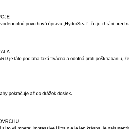
POJE
vodeodolnú povrchovú úpravu „HydroSeal", čo ju chráni pred n
ŽALA
je táto podlaha taká trvácna a odolná proti poškriabaniu, že 
dlahy pokračuje až do drážok dosiek.
POVRCHU
i to všimnete: Impressive Ultra nie je len krásna, je najautent