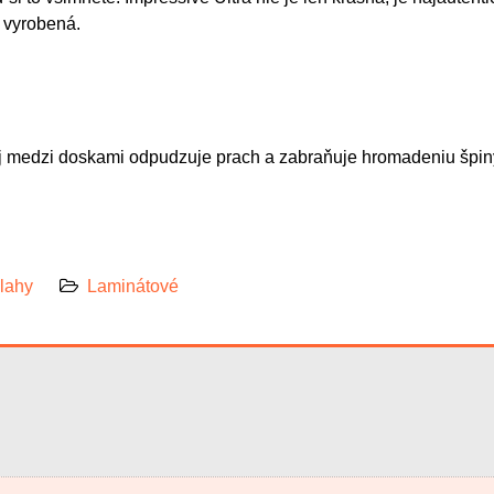
 vyrobená.
oj medzi doskami odpudzuje prach a zabraňuje hromadeniu špiny.
lahy
Laminátové