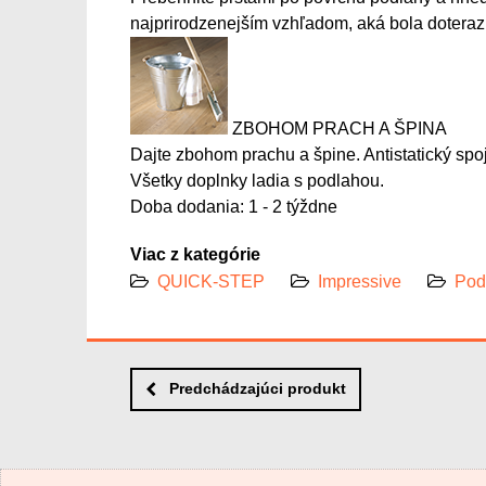
najprirodzenejším vzhľadom, aká bola doteraz
ZBOHOM PRACH A ŠPINA
Dajte zbohom prachu a špine. Antistatický sp
Všetky doplnky ladia s podlahou.
Doba dodania: 1 - 2 týždne
Viac z kategórie
QUICK-STEP
Impressive
Pod
Predchádzajúci produkt