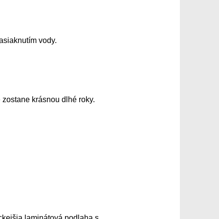
asiaknutím vody.
zostane krásnou dlhé roky.
ickejšia laminátová podlaha s