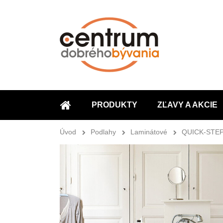
PRODUKTY
ZĽAVY A AKCIE
ÚVOD
Úvod
Podlahy
Laminátové
QUICK-STE