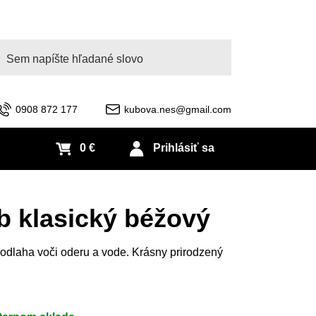
adať
0908 872 177
kubova.nes@gmail.com
0 €
Prihlásiť sa
b klasický béžový
odlaha voči oderu a vode. Krásny prirodzený