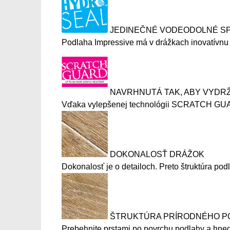
JEDINEČNÉ VODEODOLNÉ S
Podlaha Impressive má v drážkach inovatívnu 
NAVRHNUTÁ TAK, ABY VYDR
Vďaka vylepšenej technológii SCRATCH GUARD 
DOKONALOSŤ DRÁŽOK
Dokonalosť je o detailoch. Preto štruktúra po
ŠTRUKTÚRA PRÍRODNÉHO 
Prebehnite prstami po povrchu podlahy a hneď s