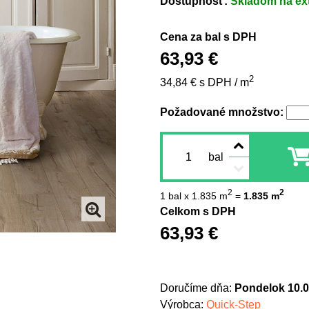
Dostupnosť:
Skladom na ex
Cena za bal s DPH
63,93 €
2
34,84 €
s DPH
/ m
Požadované množstvo:
bal
2
2
1
bal x 1.835 m
=
1.835
m
Celkom s DPH
63,93 €
Doručíme dňa:
Pondelok
10.0
Výrobca:
Quick-Step