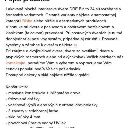
Lakované ploché interiérové dvere DRE Binito 24 sú vyrábané v
štrnástich variantoch. Ostatné varianty nájdete v samostatnej
kategórii
Binito
alebo nižšie v alternatívnych produktoch.
V ponuke sú dvere v posuvnom a otváravom bezfalcovom a
klasickom (falcovom) prevedení. Pri posuvných dverách je nutné
doobjednať aj posuvný systém, prípadne aj zárubňu. Posuvné
systémy a zárubne k dverám nájdete
tu
.
Pri záujme o dvojkrídlové dvere, dvere so svetlíkmi, dvere v
atypických rozmeroch alebo pri akýchkoľvek Vašich otázkach nás
kontaktujte
, poradíme Vám s výberom a vypracujeme Vám
cenovú ponuku podľa Vašich požiadaviek.
Dostupné dekory a sklá nájdete nižšie v galérii.
Konštrukcia:
- masívna konštrukcia z ihličnatého dreva
- frézované drážky
- voštinová výplň alebo výplň z vŕtanej drevotriesky
- 3 závesy v striebornej farbe
- sklo hrúbky 4 mm
- povrchová úprava vodný UV lak