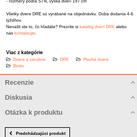
- rozmery podľa STN, výška dverí 197 cm
Všetky dvere DRE sú vyrábané na objednávku. Doba dodania 4-6
týždňov.
Nenašli ste to, čo hľadáte? Prezrite si
katalóg dverí DRE
alebo
nás
kontaktujte
.
Viac z kategórie
Dvere a zárubne
DRE
Ploché dvere
Binito
Recenzie
Hodnotenie produktu
Diskusia
Komentáre k produktu
Otázka k produktu
Zatiaľ nie sú žiadne komentáre! Buďte prvý!
Nová otázka k produktu
Nový komentár
MENO
Predchádzajúci produkt