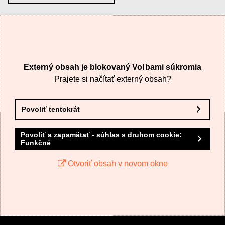
VÁŠ E-MAIL
Externý obsah je blokovaný Voľbami súkromia
VAŠA OTÁZKA K PRODUKTU
Prajete si načítať externý obsah?
Povoliť tentokrát
Povoliť a zapamätať - súhlas s druhom cookie:
Funkčné
Odoslať
Otvoriť obsah v novom okne