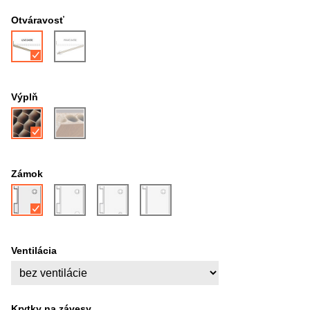
Otváravosť
Výplň
Zámok
Ventilácia
Krytky na závesy