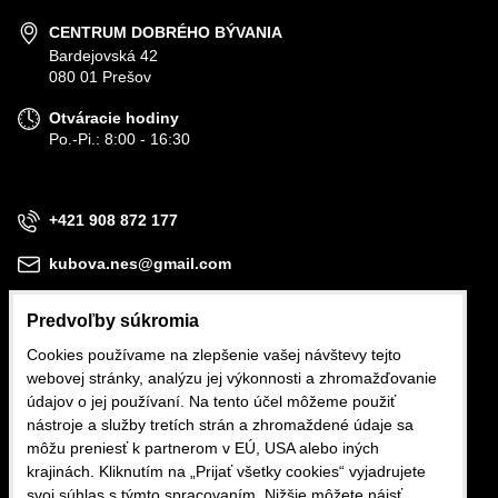
CENTRUM DOBRÉHO BÝVANIA
Bardejovská 42
080 01 Prešov
Otváracie hodiny
Po.-Pi.: 8:00 - 16:30
+421 908 872 177
kubova.nes@gmail.com
Predvoľby súkromia
Cookies používame na zlepšenie vašej návštevy tejto
webovej stránky, analýzu jej výkonnosti a zhromažďovanie
Obchodné podmienky
údajov o jej používaní. Na tento účel môžeme použiť
nástroje a služby tretích strán a zhromaždené údaje sa
Reklamačné podmienky
môžu preniesť k partnerom v EÚ, USA alebo iných
krajinách. Kliknutím na „Prijať všetky cookies“ vyjadrujete
Ochrana osobných údajov
svoj súhlas s týmto spracovaním. Nižšie môžete nájsť