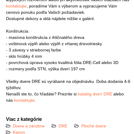
kontaktujte
, poradíme Vám s výberom a vypracujeme Vám
cenovú ponuku podľa Vašich požiadaviek.
Dostupné dekory a sklá nájdete nižšie v galérii.
Konštrukcia:
- masívna konštrukcia z ihličnatého dreva
- voštinová výplň alebo výplň z vŕtanej drevotriesky
- 3 závesy v striebornej farbe
- sklo hrúbky 4 mm
- povrchová úprava vysoko kvalitná fólia DRE-Cell alebo 3D
- rozmery podľa STN, výška dverí 197 cm
Všetky dvere DRE sú vyrábané na objednávku. Doba dodania 4-6
týždňov.
Nenašli ste to, čo hľadáte? Prezrite si
katalóg dverí DRE
alebo
nás
kontaktujte
.
Viac z kategórie
Dvere a zárubne
DRE
Ploché dvere
Kanon