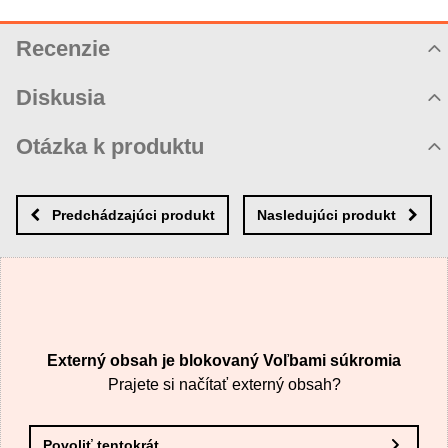
Recenzie
Hodnotenie produktu
Diskusia
Komentáre k produktu
Otázka k produktu
Zatiaľ nie sú žiadne komentáre! Buďte prvý!
Nová otázka k produktu
Nový komentár
MENO
Predchádzajúci produkt
Nasledujúci produkt
VÁŠ E-MAIL
Externý obsah je blokovaný Voľbami súkromia
VAŠA OTÁZKA K PRODUKTU
Prajete si načítať externý obsah?
Povoliť tentokrát