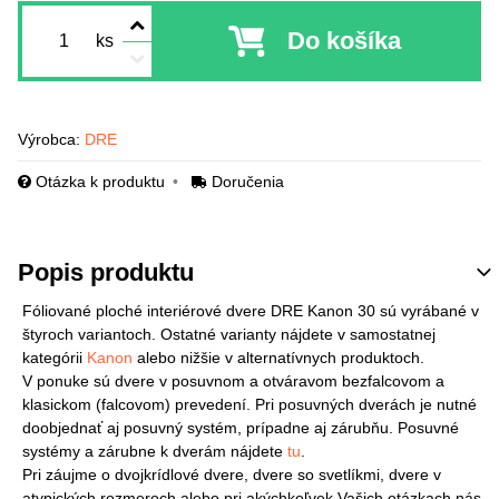
Do košíka
ks
Výrobca:
DRE
Otázka k produktu
Doručenia
Popis produktu
Fóliované ploché interiérové dvere DRE Kanon 30 sú vyrábané v
štyroch variantoch. Ostatné varianty nájdete v samostatnej
kategórii
Kanon
alebo nižšie v alternatívnych produktoch.
V ponuke sú dvere v posuvnom a otváravom bezfalcovom a
klasickom (falcovom) prevedení. Pri posuvných dverách je nutné
doobjednať aj posuvný systém, prípadne aj zárubňu. Posuvné
systémy a zárubne k dverám nájdete
tu
.
Pri záujme o dvojkrídlové dvere, dvere so svetlíkmi, dvere v
atypických rozmeroch alebo pri akýchkoľvek Vašich otázkach nás