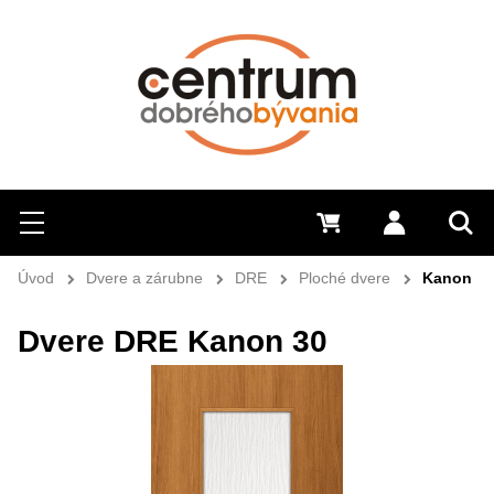
Hľadať
Menu
0 €
Prihlásiť 
Sem 
Úvod
Dvere a zárubne
DRE
Ploché dvere
Kanon
Dvere DRE Kanon 30