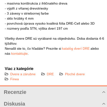
- masívna konštrukcia z ihličnatého dreva
- výplň z vŕtanej drevotriesky
- 3 závesy v striebornej farbe
- sklo hrúbky 4 mm
- povrchová úprava vysoko kvalitná fólia DRE-Cell alebo 3D
- rozmery podľa STN, výška dverí 197 cm
Všetky dvere DRE sú vyrábané na objednávku. Doba dodania 4-6
týždňov.
Nenašli ste to, čo hľadáte? Prezrite si
katalóg dverí DRE
alebo
nás
kontaktujte
.
Viac z kategórie
Dvere a zárubne
DRE
Ploché dvere
Finea
Recenzie
Hodnotenie produktu
Diskusia