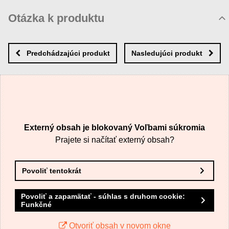
Komentáre k produktu
Otázka k produktu
Zatiaľ nie sú žiadne komentáre! Buďte prvý!
Nová otázka k produktu
Nový komentár
MENO
Predchádzajúci produkt
Nasledujúci produkt
VÁŠ E-MAIL
Externý obsah je blokovaný Voľbami súkromia
VAŠA OTÁZKA K PRODUKTU
Prajete si načítať externý obsah?
Povoliť tentokrát
Povoliť a zapamätať - súhlas s druhom cookie:
Funkčné
Odoslať
Otvoriť obsah v novom okne