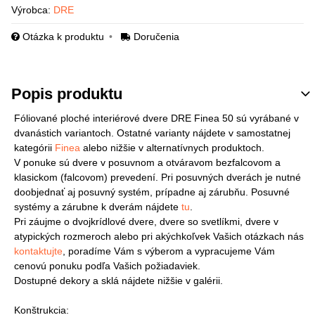
Výrobca:
DRE
Otázka k produktu
Doručenia
Popis produktu
Fóliované ploché interiérové dvere DRE Finea 50 sú vyrábané v
dvanástich variantoch. Ostatné varianty nájdete v samostatnej
kategórii
Finea
alebo nižšie v alternatívnych produktoch.
V ponuke sú dvere v posuvnom a otváravom bezfalcovom a
klasickom (falcovom) prevedení. Pri posuvných dverách je nutné
doobjednať aj posuvný systém, prípadne aj zárubňu. Posuvné
systémy a zárubne k dverám nájdete
tu
.
Pri záujme o dvojkrídlové dvere, dvere so svetlíkmi, dvere v
atypických rozmeroch alebo pri akýchkoľvek Vašich otázkach nás
kontaktujte
, poradíme Vám s výberom a vypracujeme Vám
cenovú ponuku podľa Vašich požiadaviek.
Dostupné dekory a sklá nájdete nižšie v galérii.
Konštrukcia: