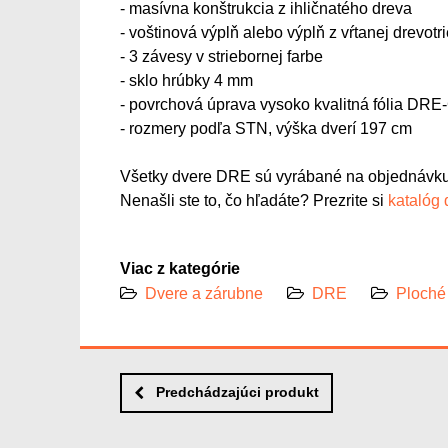
- masívna konštrukcia z ihličnatého dreva
- voštinová výplň alebo výplň z vŕtanej drevotr
- 3 závesy v striebornej farbe
- sklo hrúbky 4 mm
- povrchová úprava vysoko kvalitná fólia DRE
- rozmery podľa STN, výška dverí 197 cm
Všetky dvere DRE sú vyrábané na objednávku
Nenašli ste to, čo hľadáte? Prezrite si
katalóg
Viac z kategórie
Dvere a zárubne
DRE
Ploché
Predchádzajúci produkt