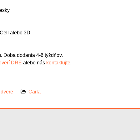
iesky
-Cell alebo 3D
. Doba dodania 4-6 týždňov.
 dverí DRE
alebo nás
kontaktujte
.
 dvere
Carla