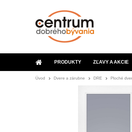
PRODUKTY
ZĽAVY A AKCIE
ÚVOD
Úvod
Dvere a zárubne
DRE
Ploché dve