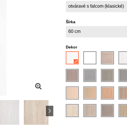
otváravé s falcom (klasické)
Šírka
60 cm
Dekor