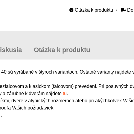
Otázka k produktu
Do
iskusia
Otázka k produktu
40 sú vyrábané v štyroch variantoch. Ostatné varianty nájdete 
zfalcovom a klasickom (falcovom) prevedení. Pri posuvných dv
y a zárubne k dverám nájdete
tu
.
tlíkmi, dvere v atypických rozmeroch alebo pri akýchkoľvek Vaš
odľa Vašich požiadaviek.
.