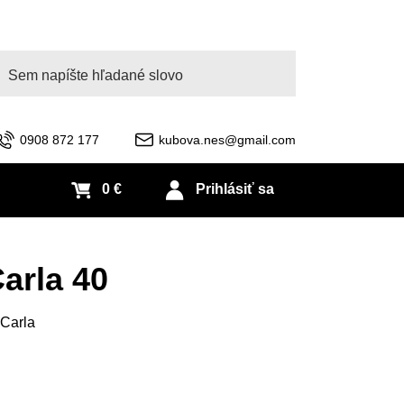
adať
0908 872 177
kubova.nes@gmail.com
0 €
Prihlásiť sa
arla 40
 Carla