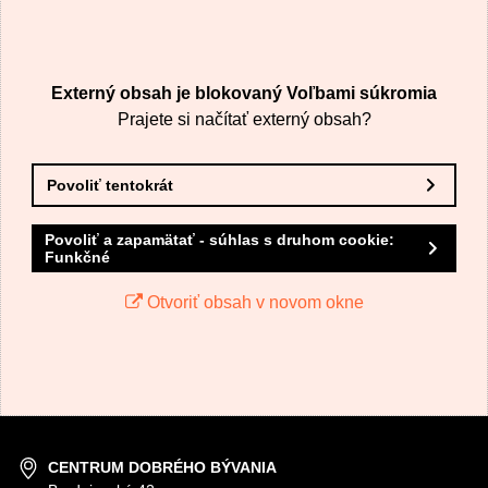
VÁŠ E-MAIL
Externý obsah je blokovaný Voľbami súkromia
VAŠA OTÁZKA K PRODUKTU
Prajete si načítať externý obsah?
Povoliť tentokrát
Povoliť a zapamätať - súhlas s druhom cookie:
Funkčné
Odoslať
Otvoriť obsah v novom okne
CENTRUM DOBRÉHO BÝVANIA