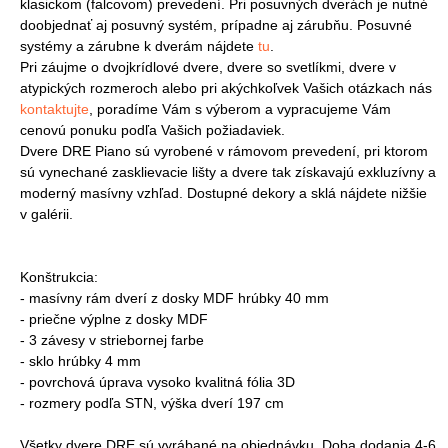
klasickom (falcovom) prevedení. Pri posuvných dverách je nutné
doobjednať aj posuvný systém, prípadne aj zárubňu. Posuvné
systémy a zárubne k dverám nájdete
tu
.
Pri záujme o dvojkrídlové dvere, dvere so svetlíkmi, dvere v
atypických rozmeroch alebo pri akýchkoľvek Vašich otázkach nás
kontaktujte
, poradíme Vám s výberom a vypracujeme Vám
cenovú ponuku podľa Vašich požiadaviek.
Dvere DRE Piano sú vyrobené v rámovom prevedení, pri ktorom
sú vynechané zasklievacie lišty a dvere tak získavajú exkluzívny a
moderný masívny vzhľad. Dostupné dekory a sklá nájdete nižšie
v galérii.
Konštrukcia:
- masívny rám dverí z dosky MDF hrúbky 40 mm
- priečne výplne z dosky MDF
- 3 závesy v striebornej farbe
- sklo hrúbky 4 mm
- povrchová úprava vysoko kvalitná fólia 3D
- rozmery podľa STN, výška dverí 197 cm
Všetky dvere DRE sú vyrábané na objednávku. Doba dodania 4-6