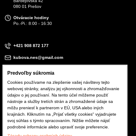
Bardejovská 42
080 01 Prešov
Otváracie hodiny
Po.-Pi.: 8:00 - 16:30
+421 908 872 177
kubova.nes@gmail.com
Predvoľby súkromia
Cookies používame na zlepšenie vašej návštevy tejto
webovej stránky, analýzu jej výkonnosti a zhromažďovanie
Obchodné podmienky
údajov o jej používaní. Na tento účel môžeme použiť
nástroje a služby tretích strán a zhromaždené údaje sa
Reklamačné podmienky
môžu preniesť k partnerom v EÚ, USA alebo iných
krajinách. Kliknutím na „Prijať všetky cookies“ vyjadrujete
Ochrana osobných údajov
svoj súhlas s týmto spracovaním. Nižšie môžete nájsť
podrobné informácie alebo upraviť svoje preferencie.
Zásady ochrany osobných údajov