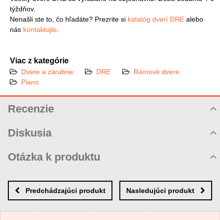
týždňov.
Nenašli ste to, čo hľadáte? Prezrite si
katalóg dverí DRE
alebo
nás
kontaktujte
.
Viac z kategórie
Dvere a zárubne
DRE
Rámové dvere
Piano
Recenzie
Hodnotenie produktu
Diskusia
Komentáre k produktu
Otázka k produktu
Zatiaľ nie sú žiadne komentáre! Buďte prvý!
Nová otázka k produktu
Nový komentár
MENO
Predchádzajúci produkt
Nasledujúci produkt