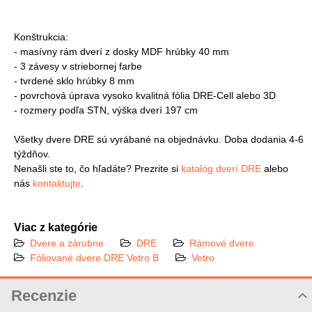
Konštrukcia:
- masívny rám dverí z dosky MDF hrúbky 40 mm
- 3 závesy v striebornej farbe
- tvrdené sklo hrúbky 8 mm
- povrchová úprava vysoko kvalitná fólia DRE-Cell alebo 3D
- rozmery podľa STN, výška dverí 197 cm
Všetky dvere DRE sú vyrábané na objednávku. Doba dodania 4-6
týždňov.
Nenašli ste to, čo hľadáte? Prezrite si
katalóg dverí DRE
alebo
nás
kontaktujte
.
Viac z kategórie
Dvere a zárubne
DRE
Rámové dvere
Fóliované dvere DRE Vetro B
Vetro
Recenzie