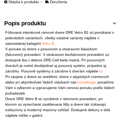
Otázka k produktu
Doručenia
Popis produktu
Fóliované interiérové rámové dvere DRE Vetro B1 sú ponúkané v
jedenástich variantoch, všetky ostatné varianty nájdete v
samostatnej kategórii
Vetro B
.
V ponuke sú dvere v posuvnom a otváravom klasickom
(falcovom) prevedení. V otváravom bezfalcovom prevedení sú
dostupné iba v dekore DRE-Cell biela matná. Pri posuvných
dverách je nutné doobjednať aj posuvný systém, prípadne aj
zárubňu. Posuvné systémy a zárubne k dverám nájdete
tu
.
Pri záujme o dvere so svetlíkmi, dvere v atypických rozmeroch
alebo pri akýchkoľvek Vašich otázkach nás
kontaktujte
, poradíme
Vám s výberom a vypracujeme Vám cenovú ponuku podľa Vašich
požiadaviek.
Dvere DRE Vetro B sú vyrobené v rámovom prevedení, pri
ktorom sú vynechané zasklievacie lišty a dvere tak získavajú
exkluzívny a moderný masívny vzhľad. Dostupné dekory a sklá
nájdete nižšie v galérii.