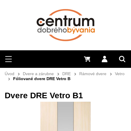
Hľadať
Menu
0 €
Prihlásiť 
Sem 
Úvod
Dvere a zárubne
DRE
Rámové dvere
Vetro
Fóliované dvere DRE Vetro B
Dvere DRE Vetro B1