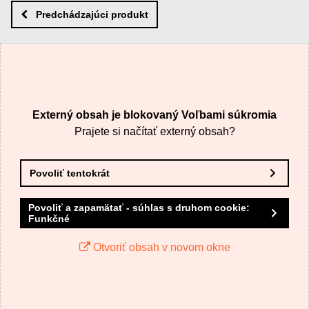
Nový komentár
MENO
Predchádzajúci produkt
VÁŠ E-MAIL
Externý obsah je blokovaný Voľbami súkromia
VAŠA OTÁZKA K PRODUKTU
Prajete si načítať externý obsah?
Povoliť tentokrát
Povoliť a zapamätať - súhlas s druhom cookie:
Funkčné
Odoslať
Otvoriť obsah v novom okne