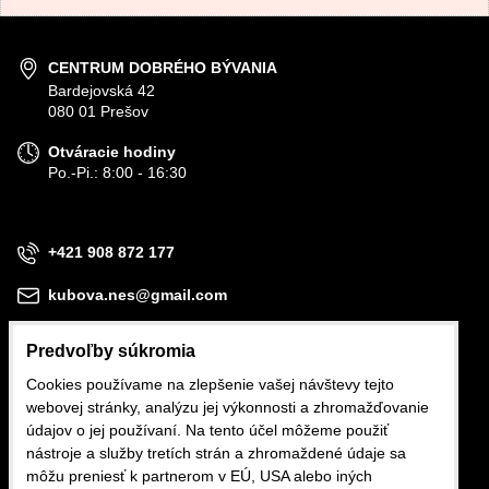
CENTRUM DOBRÉHO BÝVANIA
Bardejovská 42
080 01 Prešov
Otváracie hodiny
Po.-Pi.: 8:00 - 16:30
+421 908 872 177
kubova.nes@gmail.com
Predvoľby súkromia
Cookies používame na zlepšenie vašej návštevy tejto
webovej stránky, analýzu jej výkonnosti a zhromažďovanie
Obchodné podmienky
údajov o jej používaní. Na tento účel môžeme použiť
nástroje a služby tretích strán a zhromaždené údaje sa
Reklamačné podmienky
môžu preniesť k partnerom v EÚ, USA alebo iných