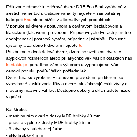
Fóliované rámové interiérové dvere DRE Ena 5 sú vyrábané v
šiestich variantoch. Ostatné varianty nájdete v samostatnej
kategórii
Ena
alebo nižšie v alternatívnych produktoch.
V ponuke sú dvere v posuvnom a otváravom bezfalcovom a
klasickom (falcovom) prevedení. Pri posuvných dverách je nutné
doobjednať aj posuvný systém, prípadne aj zárubňu. Posuvné
systémy a zárubne k dverám nájdete
tu
.
Pri záujme o dvojkrídlové dvere, dvere so svetlíkmi, dvere v
atypických rozmeroch alebo pri akýchkoľvek Vašich otázkach nás
kontaktujte
, poradíme Vám s výberom a vypracujeme Vám
cenovú ponuku podľa Vašich požiadaviek.
Dvere Ena sú vyrobené v rámovom prevedení, pri ktorom sú
vynechané zasklievacie lišty a dvere tak získavajú exkluzívny a
moderný masívny vzhľad. Dostupné dekory a sklá nájdete nižšie
v galérii.
Konštrukcia:
- masívny rám dverí z dosky MDF hrúbky 40 mm
- priečne výplne z dosky MDF hrúbky 35 mm
- 3 závesy v striebornej farbe
- sklo hrúbky 4 mm