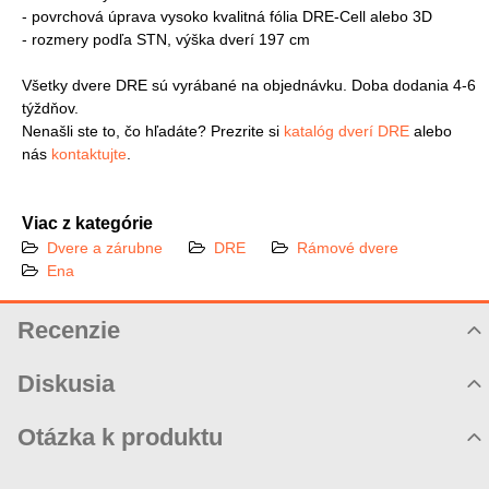
- povrchová úprava vysoko kvalitná fólia DRE-Cell alebo 3D
- rozmery podľa STN, výška dverí 197 cm
Všetky dvere DRE sú vyrábané na objednávku. Doba dodania 4-6
týždňov.
Nenašli ste to, čo hľadáte? Prezrite si
katalóg dverí DRE
alebo
nás
kontaktujte
.
Viac z kategórie
Dvere a zárubne
DRE
Rámové dvere
Ena
Recenzie
Hodnotenie produktu
Diskusia
Komentáre k produktu
Otázka k produktu
Zatiaľ nie sú žiadne komentáre! Buďte prvý!
Nová otázka k produktu