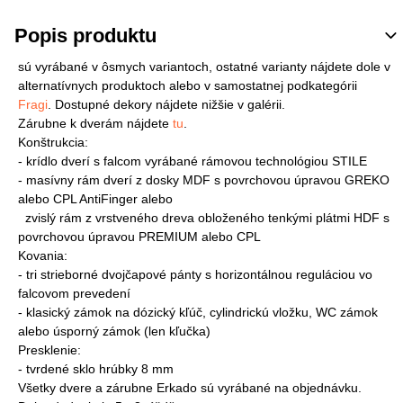
Popis produktu
sú vyrábané v ôsmych variantoch, ostatné varianty nájdete dole v
alternatívnych produktoch alebo v samostatnej podkategórii
Fragi
. Dostupné dekory nájdete nižšie v galérii.
Zárubne k dverám nájdete
tu
.
Konštrukcia:
- krídlo dverí s falcom vyrábané rámovou technológiou STILE
- masívny rám dverí z dosky MDF s povrchovou úpravou GREKO
alebo CPL AntiFinger alebo
zvislý rám z vrstveného dreva obloženého tenkými plátmi HDF s
povrchovou úpravou PREMIUM alebo CPL
Kovania:
- tri strieborné dvojčapové pánty s horizontálnou reguláciou vo
falcovom prevedení
- klasický zámok na dózický kľúč, cylindrickú vložku, WC zámok
alebo úsporný zámok (len kľučka)
Presklenie:
- tvrdené sklo hrúbky 8 mm
Všetky dvere a zárubne Erkado sú vyrábané na objednávku.