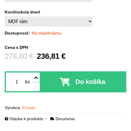
Konštrukcia dverí
Dostupnosť:
Na objednávku
Cena s DPH
Pred zľavou:
278,60 €
236,81 €
Do košíka
ks
Výrobca:
Erkado
Otázka k produktu
Doručenia