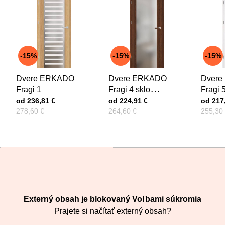
VAŠA OTÁZKA K PRODUKTU
15%
15%
15%
Dvere ERKADO
Dvere ERKADO
Dver
Odoslať
Fragi 1
Fragi 4 sklo
Fragi 5
Cena s DPH
Cena s DPH
Decormat
Cena s
od 236,81 €
od 224,91 €
od 217
Pred zľavou:
Pred zľavou:
Pred zľ
278,60 €
264,60 €
255,30
Externý obsah je blokovaný Voľbami súkromia
Prajete si načítať externý obsah?