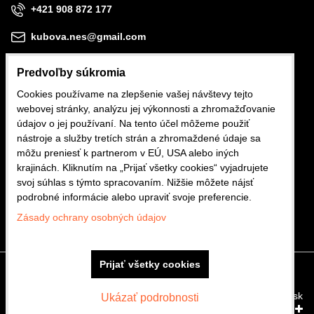
+421 908 872 177
kubova.nes@gmail.com
Predvoľby súkromia
Cookies používame na zlepšenie vašej návštevy tejto
webovej stránky, analýzu jej výkonnosti a zhromažďovanie
Obchodné podmienky
údajov o jej používaní. Na tento účel môžeme použiť
nástroje a služby tretích strán a zhromaždené údaje sa
Reklamačné podmienky
môžu preniesť k partnerom v EÚ, USA alebo iných
krajinách. Kliknutím na „Prijať všetky cookies“ vyjadrujete
Ochrana osobných údajov
svoj súhlas s týmto spracovaním. Nižšie môžete nájsť
podrobné informácie alebo upraviť svoje preferencie.
Zásady ochrany osobných údajov
Prijať všetky cookies
Predvoľby súkromia
Zásady ochrany osobných údajov
Vytvorené pomocou:
BiznisWeb.sk
Ukázať podrobnosti