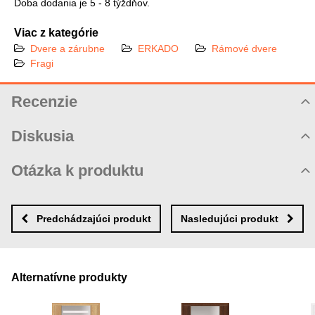
Doba dodania je 5 - 8 týždňov.
Viac z kategórie
Dvere a zárubne
ERKADO
Rámové dvere
Fragi
Recenzie
Hodnotenie produktu
Diskusia
Komentáre k produktu
Otázka k produktu
Zatiaľ nie sú žiadne komentáre! Buďte prvý!
Nová otázka k produktu
Nový komentár
MENO
Predchádzajúci produkt
Nasledujúci produkt
VÁŠ E-MAIL
Alternatívne produkty