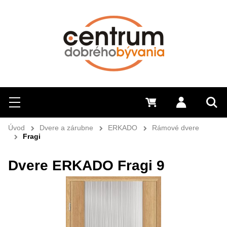
Hľadať
Menu
0 €
Prihlásiť 
Sem 
Úvod
Dvere a zárubne
ERKADO
Rámové dvere
Fragi
Dvere ERKADO Fragi 9