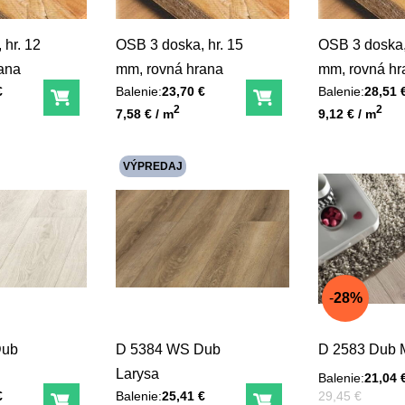
 hr. 12
OSB 3 doska, hr. 15
OSB 3 doska,
ana
mm, rovná hrana
mm, rovná hr
€
Balenie:
23,70 €
Balenie:
28,51 
Do košíka
Do košíka
Unit price
Unit price
2
2
7,58 € / m
9,12 € / m
VÝPREDAJ
28%
Dub
D 5384 WS Dub
D 2583 Dub 
Larysa
Balenie:
21,04 
Pred zľavou:
€
Balenie:
25,41 €
29,45 €