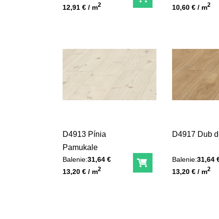
Do košíka
Unit price
Unit price
2
2
12,91 € / m
10,60 € / m
D4913 Pínia
D4917 Dub di
Pamukale
Balenie:
31,64 €
Balenie:
31,64 
Do košíka
Unit price
Unit price
2
2
13,20 € / m
13,20 € / m