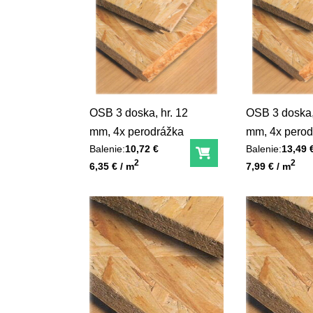
OSB 3 doska, hr. 12
OSB 3 doska,
mm, 4x perodrážka
mm, 4x perod
Balenie:
10,72 €
Balenie:
13,49 
Do košíka
Unit price
Unit price
2
2
6,35 € / m
7,99 € / m