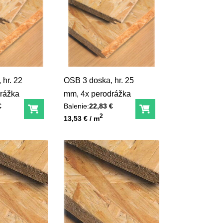
 hr. 22
OSB 3 doska, hr. 25
rážka
mm, 4x perodrážka
€
Balenie:
22,83 €
Do košíka
Do košíka
Unit price
2
13,53 € / m