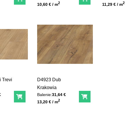
Do košíka
Do košíka
Unit price
Unit price
2
2
10,60 € / m
11,29 € / m
 Trevi
D4923 Dub
Krakowia
€
Balenie:
31,64 €
Do košíka
Do košíka
Unit price
2
13,20 € / m