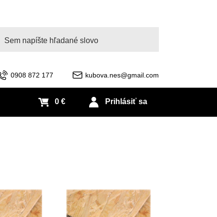
adať
0908 872 177
kubova.nes@gmail.com
0 €
Prihlásiť sa