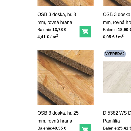
OSB 3 doska, hr. 8
OSB 3 doska,
mm, rovná hrana
mm, rovná hr
Balenie:
13,78 €
Balenie:
18,90 
Do košíka
Unit price
Unit price
2
2
4,41 € / m
6,05 € / m
VÝPREDAJ
OSB 3 doska, hr. 25
D 5382 WS 
mm, rovná hrana
Pamfília
Balenie:
40,35 €
Balenie:
25,41 