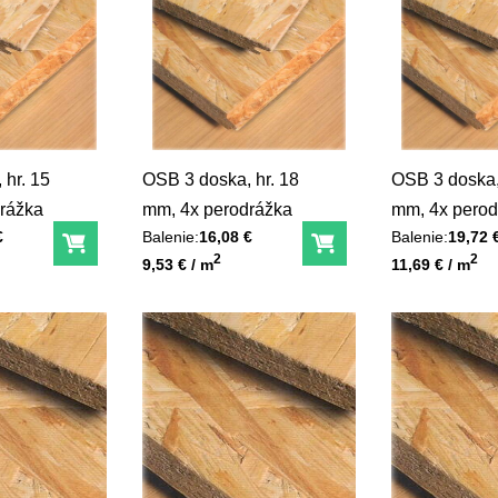
 hr. 15
OSB 3 doska, hr. 18
OSB 3 doska,
rážka
mm, 4x perodrážka
mm, 4x perod
€
Balenie:
16,08 €
Balenie:
19,72 
Do košíka
Do košíka
Unit price
Unit price
2
2
9,53 € / m
11,69 € / m