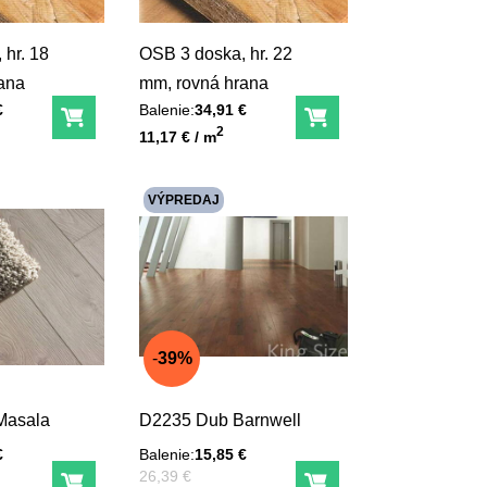
 hr. 18
OSB 3 doska, hr. 22
ana
mm, rovná hrana
€
Balenie:
34,91 €
Do košíka
Do košíka
Unit price
2
11,17 € / m
VÝPREDAJ
39%
Masala
D2235 Dub Barnwell
€
Balenie:
15,85 €
Pred zľavou:
26,39 €